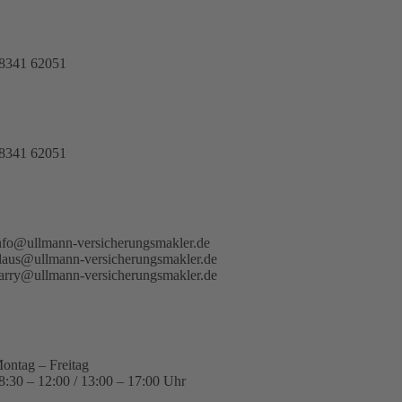
8341 62051
8341 62051
nfo@ullmann-versicherungsmakler.de
laus@ullmann-versicherungsmakler.de
arry@ullmann-versicherungsmakler.de
ontag – Freitag
8:30 – 12:00 / 13:00 – 17:00 Uhr