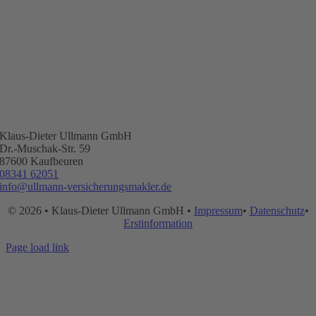
Klaus-Dieter Ullmann GmbH
Dr.-Muschak-Str. 59
87600 Kaufbeuren
08341 62051
info@ullmann-versicherungsmakler.de
© 2026 • Klaus-Dieter Ullmann GmbH •
Impressum
•
Datenschutz
•
Erstinformation
Page load link
Go
to
Top